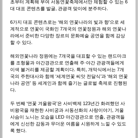
초부터 계획해 부여 서동연꽃축제에서만 체험할 수 있는 6
대 대표 콘텐츠를 발굴, 관광객 맞이에 분주하다.
6가지 대표 콘텐츠로는 ‘해외 연꽃나라의 빛과 향’으로 세
계적으로 연꽃이 국화인 7개국의 연꽃정원과 해외 연꽃나
라에서 준비한 다양한 장르의 문화예술 공연을 함께 감상
할 수 있다.
해외연꽃나라 정원에는 7개국을 대표할 수 있는 랜드마크
를 조형물과 야간경관으로 연출해 주·야간 관광객들에게
이색 볼거리를 제공할 계획이다. 특히, 개막식에서는 7개
국의 주한대사와 함께 ‘세계연꽃 씨앗 전달식’과 ‘해외 연꽃
나라 공연’ 등 세계인과 함께 즐기는 글로벌 축제로 진행된
다.
두 번째 ‘연꽃 겨울왕국’은 사비백제 123년간 화려했던 사
비왕국을 재현한 사비궁과 서동선화의 사랑이야기, 겨울
사슴이 노니는 모습을 LED 야간경관으로 연출, 관광객들
에게 신선한 감동과 무더운 여름을 시원하게 느낄 수 있도
록 했다.