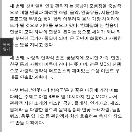
세 번째 ‘천화일화 연꽃 판타지’는 궁남지 포룡정을 중심축
으로 대형 연꽃과 화려한 조명, 음악, 연꽃유등, 서동선화
홀로그램 무빙쇼 등이 함께 어우러져 올해 가장 하이라이
트가 될 것으로 기대를 모으고 있다. ‘천화일화’는 천송이
연꽃이 모여 하나의 연꽃이 된다는 뜻으로 세계가 하나 되
고 분단된 국가가 통일이 되며, 온 국민이 화합하고 사랑한
다는 뜻을 지니고 있다.
목록
열기
네 번째, 사랑의 언약식 존은 ‘궁남지에 오시면 가족, 연인,
친구 등의 사랑이 이루어 진다’는 뜻이며, 전문 MC의 진행
으로 사랑의 언약식 퍼포먼스와 재미있는 수상 이벤트 무
대를 연출할 계획이다.
다섯 번째, ‘연꽃나라 방송국’은 연꽃은 아침에 가장 예쁘
다라는 주제로 아침 9부터 밤 10시까지 전문 MC가 나서
관광객 사연 소개와 버스킹 공연, 클래식, 인가가요, 재즈,
팝페라 등 다양한 장르의 음악방송과 연꽃 노래자랑, 돌발
퀴즈, 용무 있나요 등 관광객과 함께 호흡하는 축제의 장으
로 만들 계획이다.