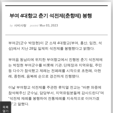
Sketchbook5, 스케치북5
부여 4대향교 춘기 석전제(춘향제) 봉행
사비사랑
Mar 03, 2023
by
posted
부여군(군수 박정현)이 군 소재 4대향교(부여, 홍산, 임천, 석
Sketchbook5, 스케치북5
성)에서 지난 28일 일제히 석전제를 봉행했다고 밝혔다.
부여읍 동남리에 위치한 부여향교에서 진행된 춘기 석전제에
는 박정현 부여군수를 비롯해 기관․단체장과 지역유림, 주민
등 다수가 참석했고 제례는 전폐례를 시작으로 초헌례, 아헌
례, 종헌례, 음복례 순으로 경건하게 진행됐다.
이날 부여향교 석전제를 주관한 류익열 전교는 “바쁜 와중에
참석해주신 군수님, 담당부서, 지역유림분들께 감사드린다”며
“석전제 제례를 봉행하여 전통제례를 지속적으로 이어가겠
다”고 말했다.
목록
열기