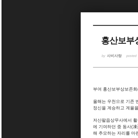
Sketchbook5, 스케치북5
홍산보부상
Sketchbook5, 스케치북5
사비사랑
by
posted
부여 홍산보부상보존회(
올해는 우천으로 기존 
정신을 계승하고 계율을
저산팔읍상무사에서 활동
에 기여하던 중 동사(
해 추모하는 자리를 마