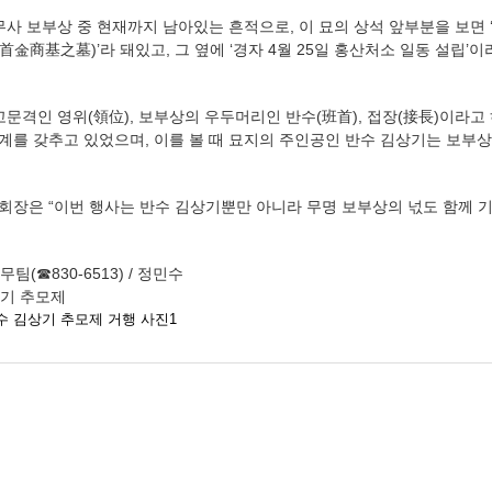
무사 보부상 중 현재까지 남아있는 흔적으로, 이 묘의 상석 앞부분을 보
商基之墓)’라 돼있고, 그 옆에 ‘경자 4월 25일 홍산처소 일동 설립’
문격인 영위(領位), 보부상의 우두머리인 반수(班首), 접장(接長)이라고
체계를 갖추고 있었으며, 이를 볼 때 묘지의 주인공인 반수 김상기는 보부
장은 “이번 행사는 반수 김상기뿐만 아니라 무명 보부상의 넋도 함께 기
팀(☎830-6513) / 정민수
상기 추모제