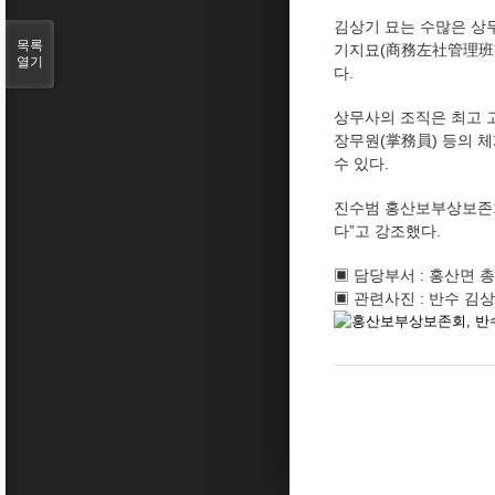
김상기 묘는 수많은 상
목록
기지묘(商務左社管理班首金
열기
다.
상무사의 조직은 최고 고
장무원(掌務員) 등의 
수 있다.
진수범 홍산보부상보존회
다”고 강조했다.
▣ 담당부서 : 홍산면 총무
▣ 관련사진 : 반수 김