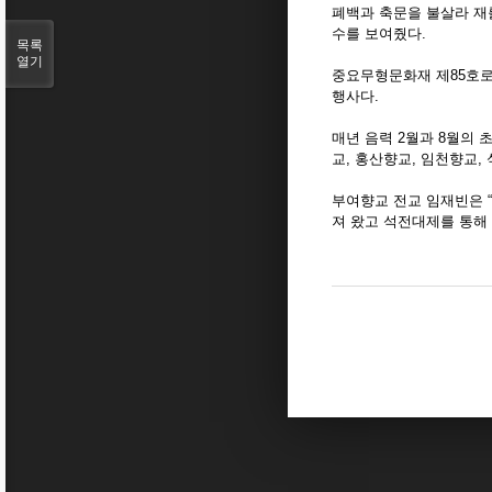
폐백과 축문을 불살라 재를
수를 보여줬다.
목록
열기
중요무형문화재 제85호로 
행사다.
매년 음력 2월과 8월의 
교, 홍산향교, 임천향교,
부여향교 전교 임재빈은 
져 왔고 석전대제를 통해