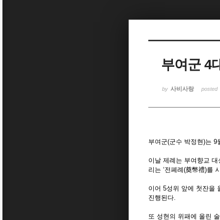
Sketchbook5, 스케치북5
부여군 4
Sketchbook5, 스케치북5
사비사랑
by
posted
부여군(군수 박정현)는 9
이날 제례는 부여향교 대
리는 ‘전폐례(奠幣禮)를 
이어 5성위 앞에 첫잔을 
진행된다.
또 성현의 위패에 올린 술