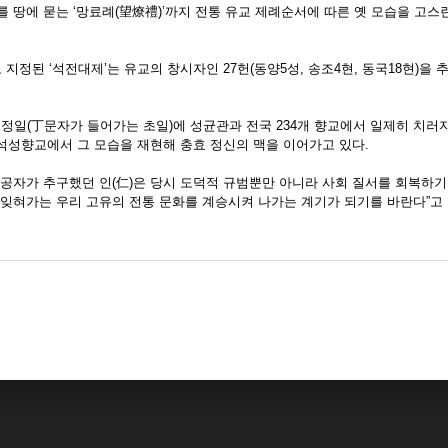
 땅에 묻는 ‘망료례(望燎禮)’까지 전통 유교 제례순서에 따른 옛 모습을 고스
지정된 ‘석전대제’는 유교의 창시자인 27헌(동양5성, 송조4현, 동국18현)을
초정일(丁문자가 들어가는 초일)에 성균관과 전국 234개 향교에서 일제히 치
 석성향교에서 그 모습을 재현해 충효 정신의 맥을 이어가고 있다.
“공자가 추구했던 인(仁)은 당시 도덕적 규범뿐만 아니라 사회 질서를 회복하
 잊혀가는 우리 고유의 전통 문화를 계승시켜 나가는 계기가 되기를 바란다”고 