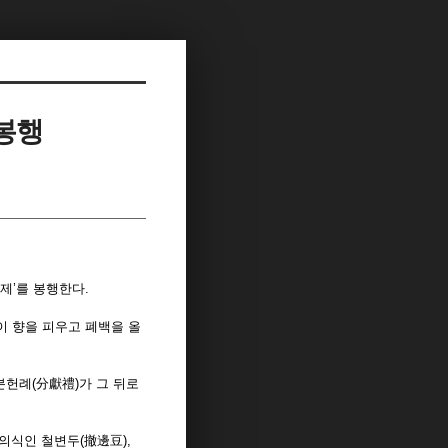
 봉행
대제’를 봉행한다.
이 향을 피우고 폐백을 올
 분헌례(分獻禮)가 그 뒤로
의식인 철변두(撤邊豆),