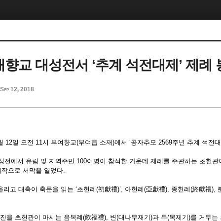
대향교 대성전서 ‘추계 석전대제’ 제례
Sep 12, 2018
월 12일 오전 11시 부여향교(부여읍 소재)에서 ‘공자추모 2569주년 추계 석전
성전에서 유림 및 지역주민 100여명이 참석한 가운데 제례를 주관하는 초헌관
시작으로 서막을 열었다.
올리고 대축이 축문을 읽는 ‘초헌례(初獻禮)’, 아헌례(亞獻禮), 종헌례(終獻禮),
잔을 초헌관이 마시는 음복례(飮福禮), 변(대나무재기)과 두(목제기)를 거두는 