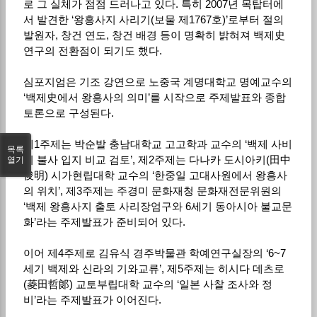
로 그 실체가 점점 드러나고 있다. 특히 2007년 목탑터에
서 발견한 ‘왕흥사지 사리기(보물 제1767호)’로부터 절의
발원자, 창건 연도, 창건 배경 등이 명확히 밝혀져 백제史
연구의 전환점이 되기도 했다.
심포지엄은 기조 강연으로 노중국 계명대학교 명예교수의
‘백제史에서 왕흥사의 의미’를 시작으로 주제발표와 종합
토론으로 구성된다.
제1주제는 박순발 충남대학교 고고학과 교수의 ‘백제 사비
목록
기 불사 입지 비교 검토’, 제2주제는 다나카 도시아키(田中
열기
俊明) 시가현립대학 교수의 ‘한중일 고대사원에서 왕흥사
의 위치’, 제3주제는 주경미 문화재청 문화재전문위원의
‘백제 왕흥사지 출토 사리장엄구와 6세기 동아시아 불교문
화’라는 주제발표가 준비되어 있다.
이어 제4주제로 김유식 경주박물관 학예연구실장의 ‘6~7
세기 백제와 신라의 기와교류’, 제5주제는 히시다 데츠로
(菱田哲郞) 교토부립대학 교수의 ‘일본 사찰 조사와 정
비’라는 주제발표가 이어진다.