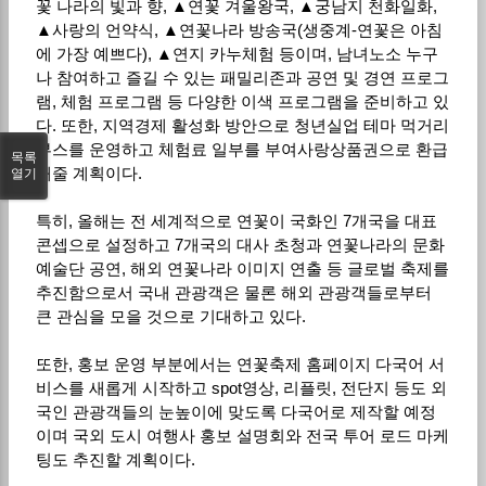
꽃 나라의 빛과 향, ▲연꽃 겨울왕국, ▲궁남지 천화일화,
▲사랑의 언약식, ▲연꽃나라 방송국(생중계-연꽃은 아침
에 가장 예쁘다), ▲연지 카누체험 등이며, 남녀노소 누구
나 참여하고 즐길 수 있는 패밀리존과 공연 및 경연 프로그
램, 체험 프로그램 등 다양한 이색 프로그램을 준비하고 있
다. 또한, 지역경제 활성화 방안으로 청년실업 테마 먹거리
부스를 운영하고 체험료 일부를 부여사랑상품권으로 환급
목록
해줄 계획이다.
열기
특히, 올해는 전 세계적으로 연꽃이 국화인 7개국을 대표
콘셉으로 설정하고 7개국의 대사 초청과 연꽃나라의 문화
예술단 공연, 해외 연꽃나라 이미지 연출 등 글로벌 축제를
추진함으로서 국내 관광객은 물론 해외 관광객들로부터
큰 관심을 모을 것으로 기대하고 있다.
또한, 홍보 운영 부분에서는 연꽃축제 홈페이지 다국어 서
비스를 새롭게 시작하고 spot영상, 리플릿, 전단지 등도 외
국인 관광객들의 눈높이에 맞도록 다국어로 제작할 예정
이며 국외 도시 여행사 홍보 설명회와 전국 투어 로드 마케
팅도 추진할 계획이다.