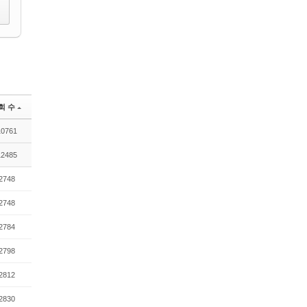
회 수
10761
12485
2748
2748
2784
2798
2812
2830