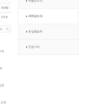
박물관소식
 10:40
사비궁소식
댓글
0
분실물습득
민원서식
운데
해
밀한
 고취