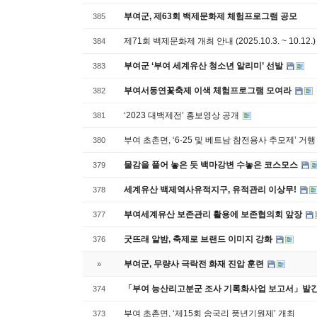
부여군, 제63회 백제문화제 체험프로그램 공모
385
제71회 백제문화제 개최 안내 (2025.10.3. ~ 10.12.
384
부여군 ‘부여 세계유산 청소년 알리미’ 선발
383
부여서동연꽃축제 이색 체험프로그램 모여라
382
‘2023 대백제전’ 홍보영상 공개
381
부여 초촌면, ‘6·25 및 베트남 참전용사 추모제’ 거행
380
물감을 풀어 놓은 듯 백마강변 수놓은 코스모스
379
세계유산 백제역사유적지구, 유적관리 이상무!
378
부여세계유산 보존관리 활용에 보존협의회 앞장
377
굿뜨래 알밤, 축제로 브랜드 이미지 강화
376
부여군, 무량사 극락전 화재 진압 훈련
»
「부여 능산리고분군 조사 기록화사업 보고서」발
374
부여 초촌면, ‘제15회 송국리 풍년기원제’ 개최
373