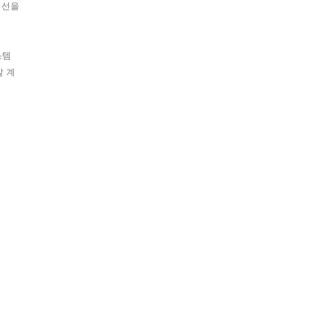
최선을
스템
갈 계