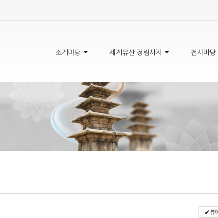
5,
5,
5,
5,
소개마당
세계유산 정림사지
전시마당
뷰어
✔