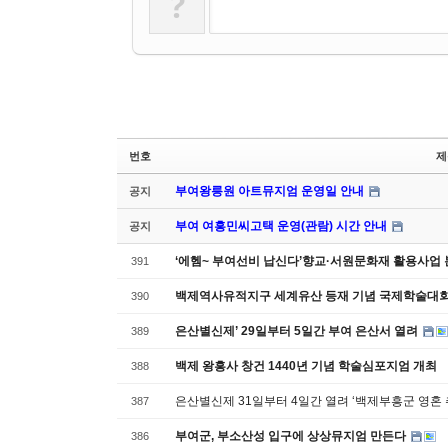
?
번호
제
부여왕릉원 아트뮤지엄 운영일 안내
공지
부여 여흥민씨고택 운영(관람) 시간 안내
공지
‘에헴~ 부여선비 납신다’향교·서원문화재 활용사업 
391
백제역사유적지구 세계유산 등재 기념 국제학술대회
390
은산별신제’ 29일부터 5일간 부여 은산서 열려
389
백제 왕흥사 창건 1440년 기념 학술심포지엄 개최
388
은산별신제 31일부터 4일간 열려 ‘백제부흥군 영혼 
387
부여군, 부소산성 입구에 상상뮤지엄 만든다
386