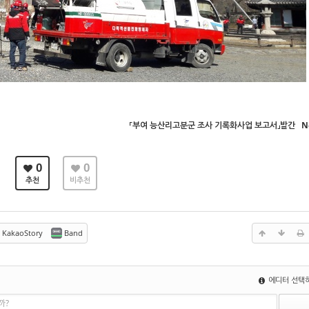
「부여 능산리고분군 조사 기록화사업 보고서」발간
N
0
0
추천
비추천
KakaoStory
Band
에디터 선택
까?