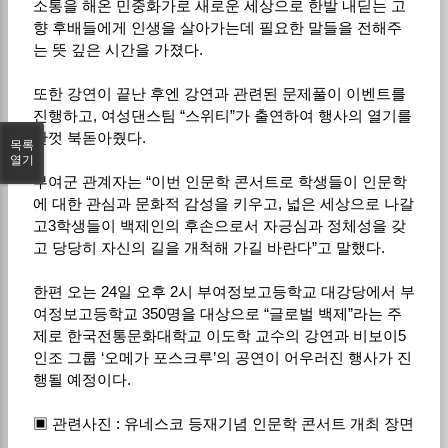
소통을 해온 민중화가로 새로운 세상으로 한발 내딛는 고
향 후배들에게 인생을 살아가는데 필요한 말들을 전해주
는 뜻 깊은 시간을 가졌다.
또한 강연이 끝난 후엔 강연과 관련된 문제풀이 이벤트를
진행하고, 여성댄스팀 “스위티”가 출연하여 행사의 열기를
한껏 북돋아줬다.
목록
열기
부여군 관계자는 “이번 인문학 콘서트로 학생들이 인문학
에 대한 관심과 문화적 감성을 키우고, 넓은 세상으로 나갈
고3학생들이 백제인의 후손으로서 자긍심과 정체성을 갖
고 당당히 자신의 길을 개척해 가길 바란다”고 말했다.
한편 오는 24일 오후 2시 부여정보고등학교 대강당에서 부
여정보고등학교 350명을 대상으로 “글로벌 백제”라는 주
제로 한국전통문화대학교 이도학 교수의 강연과 비보이5
인조 그룹 ‘오메가 포스크루’의 공연이 어우러진 행사가 진
행될 예정이다.
▣ 관련사진 : 유네스코 등재기념 인문학 콘서트 개최 장면