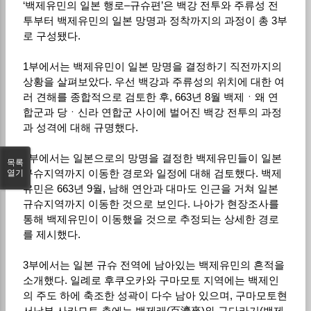
‘백제유민의 일본 행로–규슈편’은 백강 전투와 주류성 전
투부터 백제유민의 일본 망명과 정착까지의 과정이 총 3부
로 구성됐다.
1부에서는 백제유민이 일본 망명을 결정하기 직전까지의
상황을 살펴보았다. 우선 백강과 주류성의 위치에 대한 여
러 견해를 종합적으로 검토한 후, 663년 8월 백제ㆍ왜 연
합군과 당ㆍ신라 연합군 사이에 벌어진 백강 전투의 과정
과 성격에 대해 규명했다.
2부에서는 일본으로의 망명을 결정한 백제유민들이 일본
목록
규슈지역까지 이동한 경로와 일정에 대해 검토했다. 백제
열기
유민은 663년 9월, 남해 연안과 대마도 인근을 거쳐 일본
규슈지역까지 이동한 것으로 보인다. 나아가 현장조사를
통해 백제유민이 이동했을 것으로 추정되는 상세한 경로
를 제시했다.
3부에서는 일본 규슈 전역에 남아있는 백제유민의 흔적을
소개했다. 일례로 후쿠오카와 구마모토 지역에는 백제인
의 주도 하에 축조한 성곽이 다수 남아 있으며, 구마모토현
서남부 사카모토 촌에는 백제래(百濟來)와 구다라기(백제