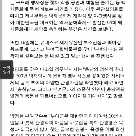
는 구드래 행사장을 찾아 각종 공연과 체험을 즐기는 등 백
제문화에 푹 빠져보는 시간을 가졌다. 이후 관광설명회를
마치고 저녁부터는 백제문화제 개막식 및 야간행사를 찾
아 대한민국을 대표하는 역사문화축제로 발전한 64회 백
제문화제의 개막을 축하하는 뜻깊은 시간을 보냈다.
또한 16일에는 유네스코 세계유산인 부소산성과 백마강
황포돛배, 그리고 부여국립박물관을 찾아 부여의 대표 관
광지를 살펴보는 등 내실 있고 알찬 행사를 진행했다.
목록
설명회를 찾은 나소열 정무부지사는 “충남의 정신적 뿌리
열기
인 700년 백제역사의 문화적 르네상스를 꽃피웠던 사비백
제의 왕도 부여의 다양한 관광자원을 확인했다”라고 하면
서 “충청남도, 그리고 부여군과의 소중한 인연이 충남관광
발전의 동등한 파트너십으로 이어지길 기대한다”고 말했
다.
박정현 부여군수는 “부여군은 대한민국 테마여행 10선 사
업을 비롯해 관광객의 마음을 사로잡을 특화 관광명소 육
성과 외국인이 많이 찾는 글로컬 관광지 육성을 위해 최선
을 다하고 있으며, 오는 11월에 열리는 제2회 워킹페스타