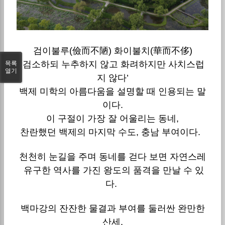
검이불루(儉而不陋) 화이불치(華而不侈)
‘검소하되 누추하지 않고 화려하지만 사치스럽
목록
열기
지 않다’
백제 미학의 아름다움을 설명할 때 인용되는 말
이다.
이 구절이 가장 잘 어울리는 동네,
찬란했던 백제의 마지막 수도, 충남 부여이다.
천천히 눈길을 주며 동네를 걷다 보면 자연스레
유구한 역사를 가진 왕도의 품격을 만날 수 있
다.
백마강의 잔잔한 물결과 부여를 둘러싼 완만한
산세,