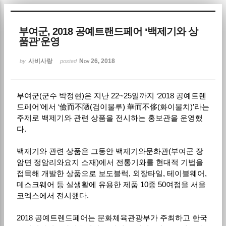
Sketchbook5, 스케치북5
부여군, 2018 공예트랜드페어 ‘백제기와 상
품관’운영
사비사랑
Nov 26, 2018
by
posted
부여군(군수 박정현)은 지난 22~25일까지 ‘2018 공예트렌
Sketchbook5, 스케치북5
드페어’에서 ‘儉而不陋(검이불루) 華而不侈(화이불치)’라는
주제로 백제기와 관련 상품을 전시하는 홍보관을 운영했
다.
백제기와 관련 상품은 그동안 백제기와문화관(부여군 장
암면 정암리와요지 소재)에서 전통기와를 현대적 기법을
접목해 개발한 상품으로 보도블럭, 외장타일, 테이블웨어,
데스크웨어 등 실생활에 유용한 제품 10종 50여점을 서울
코엑스에서 전시했다.
2018 공예트렌드페어는 문화체육관광부가 주최하고 한국