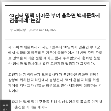
Sketchbook5, 스케치북5
43년째 명맥 이어온 부여 충화면 백제문화제
전통제례 ‘눈길’
사비사랑
Oct 14, 2022
by
posted
제68회 백제문화제가 지난 1일부터 10일까지 열흘간 부여군
Sketchbook5, 스케치북5
에서 성황리에 마무리된 가운데 충화면에서 43년째 주민 주도
로 명맥을 이어온 전통 제례도 함께 주목받았다. 충화면 천등
산 정상과 팔충사에서 열린 고천제와 팔충제가 그것이다.
고천제는 계백장군과 오천결사대가 훈련하던 충화면 천당리
상봉에 위치한 채화단에서 봉행된다. 백제 혼불 채화를 위한
제례를 지내고 태양열을 화경으로 받아 채화봉에 점화하는 의
식이다.
팔충제는 백제 말기 구국을 위해 살신성인으로 목숨을 던진 백
목록
제 8충신을 기리는 제례다.
열기