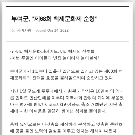
Sketchbook5, 스케치북5
부여군, “제68회 백제문화제 순항”
사비사랑
Oct 14, 2022
by
posted
-7~8일 백제문화퍼레이드, 8일 백제의 전투를
Sketchbook5, 스케치북5
-이번 주말엔 아이들과 볏집 놀이터서 놀아볼까!
부여군에서 1일부터 열흘간 일정으로 열리고 있는 제68회 백
제문화제가 관객들 호응을 불러일으키며 순항하고 있다.
지난 1일 구드래 주무대에서 개최된 개막식은 10만여 명 역대
급 인파로 인산인해를 이루며 지역사회 안팎의 기대에 부응했
다는 평가를 받았다. 코로나19 여파로 축소 개최됐던 지난 축
제에 대한 아쉬움을 말끔히 씻어낸 성과로 풀이된다.
흥행 요인으로는 타깃층을 세심하게 분석하고 맞춤형 콘텐츠
에 공을 들인 노력이 결실을 이루고 있다는 해석이 나온다.