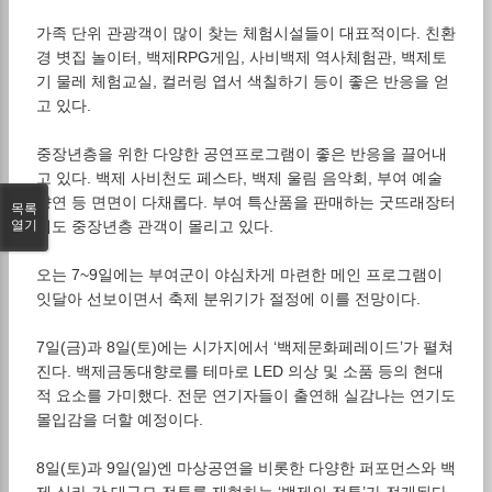
가족 단위 관광객이 많이 찾는 체험시설들이 대표적이다. 친환
경 볏집 놀이터, 백제RPG게임, 사비백제 역사체험관, 백제토
기 물레 체험교실, 컬러링 엽서 색칠하기 등이 좋은 반응을 얻
고 있다.
중장년층을 위한 다양한 공연프로그램이 좋은 반응을 끌어내
고 있다. 백제 사비천도 페스타, 백제 울림 음악회, 부여 예술
향연 등 면면이 다채롭다. 부여 특산품을 판매하는 굿뜨래장터
목록
열기
에도 중장년층 관객이 몰리고 있다.
오는 7~9일에는 부여군이 야심차게 마련한 메인 프로그램이
잇달아 선보이면서 축제 분위기가 절정에 이를 전망이다.
7일(금)과 8일(토)에는 시가지에서 ‘백제문화페레이드’가 펼쳐
진다. 백제금동대향로를 테마로 LED 의상 및 소품 등의 현대
적 요소를 가미했다. 전문 연기자들이 출연해 실감나는 연기도
몰입감을 더할 예정이다.
8일(토)과 9일(일)엔 마상공연을 비롯한 다양한 퍼포먼스와 백
제 신라 간 대규모 전투를 재현하는 ‘백제의 전투’가 전개된다.