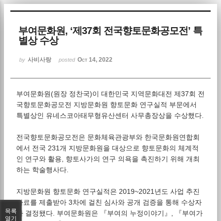
Sketchbook5, 스케치북5
부여문화원, ‘제37회 전국향토문화공모전’ 특
별상 수상
사비사랑
Oct 14, 2022
by
posted
부여문화원(원장 정찬국)이 대한민국 지역문화대전 제37회 전
Sketchbook5, 스케치북5
국향토문화공모전 지방문화원 향토문화 연구실적 부문에서
특별상인 유네스코아태무형유산센터 사무총장상을 수상했다.
전국향토문화공모전은 문화체육관광부와 한국문화원연합회
에서 전국 231개 지방문화원을 대상으로 향토문화의 체계적
인 연구와 활용, 향토사가의 연구 의욕을 촉진하기 위해 개최
하는 학술행사다.
지방문화원 향토문화 연구실적은 2019~2021년도 사업 추진
자료를 제출받아 3차에 걸친 심사와 공개 검증을 통해 수상자
목록
가 결정됐다. 부여문화원은 『부여의 누정이야기』, 『부여가
열기