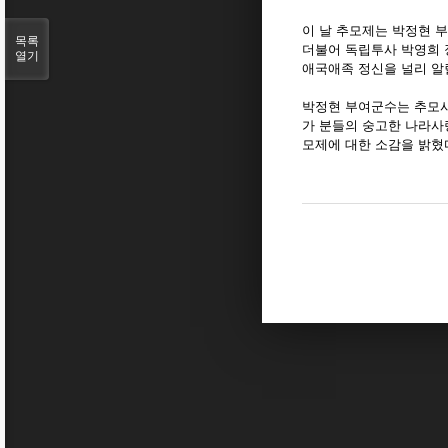
이 날 추모제는 박정현 부
목록
더불어 독립투사 박영희 
열기
애국애족 정신을 널리 알
박정현 부여군수는 추모사
가 분들의 숭고한 나라사
모제에 대한 소감을 밝혔