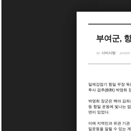
Sketchbook5, 스케치북5
부여군, 
Sketchbook5, 스케치북5
사비사랑
by
posted
일제강점기 항일 무장 독
투사 검추(劍秋) 박영희
박영희 장군은 백야 김좌
등 항일 운동에 빛나는 
면이 있었다.
이에 지역민과 유관 기관
일운동을 알릴 수 있는 계