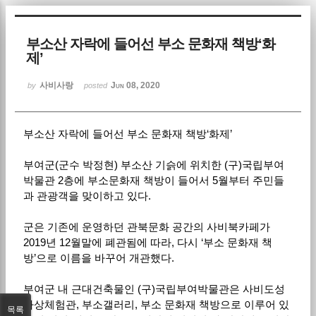
Sketchbook5, 스케치북5
부소산 자락에 들어선 부소 문화재 책방‘화
제’
사비사랑
Jun 08, 2020
by
posted
부소산 자락에 들어선 부소 문화재 책방‘화제’
Sketchbook5, 스케치북5
부여군(군수 박정현) 부소산 기슭에 위치한 (구)국립부여
박물관 2층에 부소문화재 책방이 들어서 5월부터 주민들
과 관광객을 맞이하고 있다.
군은 기존에 운영하던 관북문화 공간의 사비북카페가
2019년 12월말에 폐관됨에 따라, 다시 ‘부소 문화재 책
방’으로 이름을 바꾸어 개관했다.
부여군 내 근대건축물인 (구)국립부여박물관은 사비도성
가상체험관, 부소갤러리, 부소 문화재 책방으로 이루어 있
목록