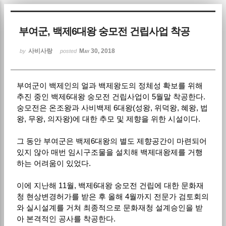
Sketchbook5, 스케치북5
부여군, 백제6대왕 숭모전 건립사업 착공
사비사랑
May 30, 2018
by
posted
부여군이 백제인의 얼과 백제왕도의 정체성 확보를 위해
Sketchbook5, 스케치북5
추진 중인 백제6대왕 숭모전 건립사업이 5월말 착공한다.
숭모전은 온조왕과 사비백제 6대왕(성왕, 위덕왕, 혜왕, 법
왕, 무왕, 의자왕)에 대한 추모 및 제향을 위한 시설이다.
그 동안 부여군은 백제6대왕의 별도 제향공간이 마련되어
있지 않아 매번 임시구조물을 설치해 백제대왕제를 거행
하는 어려움이 있었다.
이에 지난해 11월, 백제6대왕 숭모전 건립에 대한 문화재
청 현상변경허가를 받은 후 올해 4월까지 전문가 검토회의
와 실시설계를 거쳐 최종적으로 문화재청 설계승인을 받
아 본격적인 공사를 착공한다.