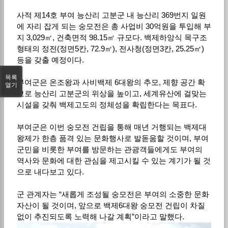
사적 제14호 부여 능산리 고분군 내 능산리 369번지 일원
에 자리 잡게 되는 숭모전은 총 사업비 30억원을 투입해 부
지 3,029㎡, 건축면적 98.15㎡ 규모다. 백제하앙식 목구조
형태의 정전(정면5칸, 72.9㎡), 전사청(정면3칸, 25.25㎡)
등을 갖출 예정이다.
목록
부여군은 온조왕과 사비백제 6대왕의 추모, 제향 공간 확
열기
보로 능산리 고분군의 위상을 높이고, 세계유산에 걸맞는
시설을 갖춰 백제고도의 정체성을 확립한다는 목표다.
부여군은 이번 숭모전 건립을 통해 매년 거행되는 백제대
왕제가 한층 품격 있는 문화행사로 발돋움할 것이며, 부여
군민을 비롯한 부여를 방문하는 관광객들에게도 부여의
역사와 문화에 대한 관심을 제고시킬 수 있는 계기가 될 것
으로 내다보고 있다.
군 관계자는 “새롭게 조성될 숭모전은 부여의 소중한 문화
자산이 될 것이며, 앞으로 백제6대왕 숭모전 건립이 차질
없이 추진되도록 노력해 나갈 계획”이라고 말했다.