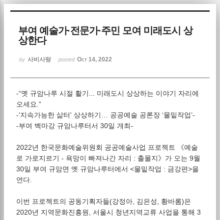
Sketchbook5, 스케치북5
부여 예술가·전문가·주민 모여 미래도시 상
상한다
사비사랑
Oct 14, 2022
by
posted
-“옛 규암나루 시절 활기... 미래도시 상상하는 이야기 자리에
Sketchbook5, 스케치북5
오세요.”
-'지속가능한 삶터' 상상하기… 공공예술 공론장 ‘물밑작업’-
-부여 백마강 규암나루터서 30일 개최-
2022년 한국문화예술위원회 공공예술사업 프로젝트 《예술
로 가로지르기 - 욕망이 빠져나간 자리 : 출몰지》가 오는 9월
30일 부여 규암면 옛 규암나루터에서 <물밑작업 : 금강편>을
연다.
이번 프로젝트의 공동기획자들(강정아, 김은성, 황바롬)은
2020년 지역문화진흥원, 서울시 청년지역교류 사업을 통해 3