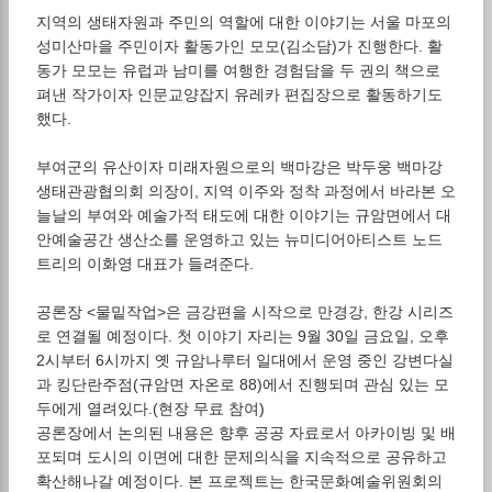
지역의 생태자원과 주민의 역할에 대한 이야기는 서울 마포의
성미산마을 주민이자 활동가인 모모(김소담)가 진행한다. 활
동가 모모는 유럽과 남미를 여행한 경험담을 두 권의 책으로
펴낸 작가이자 인문교양잡지 유레카 편집장으로 활동하기도
했다.
부여군의 유산이자 미래자원으로의 백마강은 박두웅 백마강
생태관광협의회 의장이, 지역 이주와 정착 과정에서 바라본 오
늘날의 부여와 예술가적 태도에 대한 이야기는 규암면에서 대
안예술공간 생산소를 운영하고 있는 뉴미디어아티스트 노드
트리의 이화영 대표가 들려준다.
공론장 <물밑작업>은 금강편을 시작으로 만경강, 한강 시리즈
로 연결될 예정이다. 첫 이야기 자리는 9월 30일 금요일, 오후
2시부터 6시까지 옛 규암나루터 일대에서 운영 중인 강변다실
과 킹단란주점(규암면 자온로 88)에서 진행되며 관심 있는 모
두에게 열려있다.(현장 무료 참여)
공론장에서 논의된 내용은 향후 공공 자료로서 아카이빙 및 배
포되며 도시의 이면에 대한 문제의식을 지속적으로 공유하고
확산해나갈 예정이다. 본 프로젝트는 한국문화예술위원회의