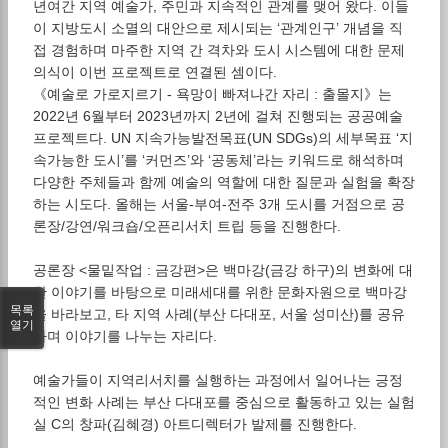
년여간 지역 예술가, 주민과 지속적인 관계를 맺어 왔다. 이들
이 지방도시 소멸의 대안으로 제시되는 ‘관계인구’ 개념을 직
접 경험하며 마주한 지역 간 격차와 도시 시스템에 대한 문제
의식이 이번 프로젝트로 연결된 셈이다.
《예술로 가로지르기 - 욕망이 빠져나간 자리 : 출몰지》는
2022년 6월부터 2023년까지 2년에 걸쳐 진행되는 공공예술
프로젝트다. UN 지속가능발전목표(UN SDGs)의 세부목표 ‘지
속가능한 도시’를 ‘커먼즈’와 ‘공동체’라는 키워드로 해석하며
다양한 주체들과 함께 예술의 역할에 대한 질문과 실험을 확장
하는 시도다. 올해는 서울-부여-전주 3개 도시를 거점으로 공
론장/강연/워크숍/오픈리서치 트립 등을 진행한다.
공론장 <물밑작업 : 금강편>은 백마강(금강 하구)의 변화에 대
한 이야기를 바탕으로 미래세대를 위한 문화자원으로 백마강
목록
을 바라보고, 타 지역 사례(부산 다대포, 서울 성미산)를 공유
열기
하며 이야기를 나누는 자리다.
예술가들이 지역리서치를 실행하는 과정에서 일어나는 긍정
적인 변화 사례는 부산 다대포를 중심으로 활동하고 있는 실험
실 C의 창파(김혜경) 아트디렉터가 발제를 진행한다.