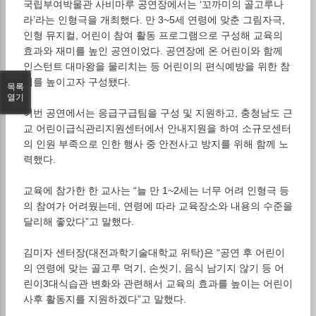
국립부여박물관 사비마루 공연장에서는 ‘꼬까미의 골고루나
라’라는 인형극을 개최했다. 만 3~5세 연령에 맞춘 그림자극,
인형 뮤지컬, 어린이 참여 활동 프로그램으로 구성해 교육의
효과와 재미를 높인 공연이었다. 공연장에 온 어린이와 함께
인스턴트 대마왕을 물리치는 등 어린이의 편식예방을 위한 참
여를 높이고자 구성됐다.
목록
열기
이번 공연에서는 응급구급팀을 구성 및 지원하고, 충청남도 근
교 어린이급식관리지원센터에서 안내지원을 하여 소규모센터
의 인원 부족으로 인한 행사 중 안전사고 방지를 위해 함께 노
력했다.
교육에 참가한 한 교사는 “늘 만 1~2세는 너무 어려 인형극 등
의 참여가 어려웠는데, 연령에 따라 교육장소와 내용의 수준을
달리해 좋았다”고 말했다.
김미자 센터장(대전과학기술대학교 위탁)은 “공연 후 어린이
의 연령에 맞는 골고루 먹기, 손씻기, 음식 남기지 않기 등 어
린이3대식습관 변화와 관련해서 교육의 효과를 높이는 어린이
사후 활동지를 지원하겠다”고 말했다.