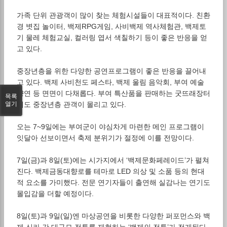
가족 단위 관광객이 많이 찾는 체험시설들이 대표적이다. 친환
경 볏집 놀이터, 백제RPG게임, 사비백제 역사체험관, 백제토
기 물레 체험교실, 컬러링 엽서 색칠하기 등이 좋은 반응을 얻
고 있다.
중장년층을 위한 다양한 공연프로그램이 좋은 반응을 끌어내
고 있다. 백제 사비천도 페스타, 백제 울림 음악회, 부여 예술
향연 등 면면이 다채롭다. 부여 특산품을 판매하는 굿뜨래장터
목록
열기
에도 중장년층 관객이 몰리고 있다.
오는 7~9일에는 부여군이 야심차게 마련한 메인 프로그램이
잇달아 선보이면서 축제 분위기가 절정에 이를 전망이다.
7일(금)과 8일(토)에는 시가지에서 ‘백제문화페레이드’가 펼쳐
진다. 백제금동대향로를 테마로 LED 의상 및 소품 등의 현대
적 요소를 가미했다. 전문 연기자들이 출연해 실감나는 연기도
몰입감을 더할 예정이다.
8일(토)과 9일(일)엔 마상공연을 비롯한 다양한 퍼포먼스와 백
제 신라 간 대규모 전투를 재현하는 ‘백제의 전투’가 전개된다.