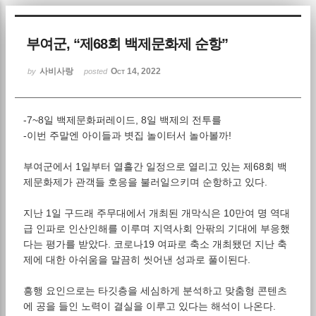
Sketchbook5, 스케치북5
부여군, “제68회 백제문화제 순항”
사비사랑
Oct 14, 2022
by
posted
-7~8일 백제문화퍼레이드, 8일 백제의 전투를
Sketchbook5, 스케치북5
-이번 주말엔 아이들과 볏집 놀이터서 놀아볼까!
부여군에서 1일부터 열흘간 일정으로 열리고 있는 제68회 백
제문화제가 관객들 호응을 불러일으키며 순항하고 있다.
지난 1일 구드래 주무대에서 개최된 개막식은 10만여 명 역대
급 인파로 인산인해를 이루며 지역사회 안팎의 기대에 부응했
다는 평가를 받았다. 코로나19 여파로 축소 개최됐던 지난 축
제에 대한 아쉬움을 말끔히 씻어낸 성과로 풀이된다.
흥행 요인으로는 타깃층을 세심하게 분석하고 맞춤형 콘텐츠
에 공을 들인 노력이 결실을 이루고 있다는 해석이 나온다.