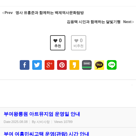
Prev
명사 유홍준과 함께하는 백제역사문화탐방
김용택 시인과 함께하는 달빛기행
Next
0
0
추천
비추천
부여왕릉원 아트뮤지엄 운영일 안내
Date
2025.08.08
By
사비사랑
Views
10789
부여 여흥민씨고택 운영(관람) 시간 안내