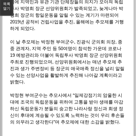
이에 지역민과 유관 기관 단체장들의 의지가 모아져 독립
목록
투사 박영희 장군 선양위원회가 발족되었고, 늦게나마 박
열기
영희 장군의 항일운동을 알릴 수 있는 계기가 마련되어
2019년 공적비 건립사업을 추진, 올해에는 추모제를 거행
하게 되었다.
이 날 추모제는 박정현 부여군수, 진광식 군의회 의장, 종
중 관계자, 지역 주민 등 50여명이 참석한 가운데 코로나
19 예방관리와 더불어 독립투사 박영희 장군 선양위원회
주최로 진행되었으며, 선양위원회에서는 매년 추모제 추
진과 생가 주변정비 등 장군의 애국애족 정신을 널리 알릴
수 있는 선양사업을 활발하게 추진해 나아갈 계획이라고
밝혔다.
박정현 부여군수는 추모사에서 “일제강점기의 암울한 시
대에 조국의 독립운동을 위하여 고통을 받아 생애를 마감
하신 독립운동가 분들의 숭고한 나라사랑 정신과 희생 정
신이 후대에 계승될 수 있도록 노력하는 것이 우리 후손들
의 의무라고 생각한다”며 추모제에 대한 소감을 밝혔다.