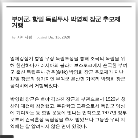
Sketchbook5, 스케치북5
부여군, 항일 독립투사 박영희 장군 추모제
거행
사비사랑
Dec 16, 2020
by
posted
일제강점기 항일 무장 독립투쟁을 통해 조국의 독립을 위
Sketchbook5, 스케치북5
해 헌신하다가 러시아의 블라디보스토크에서 순국한 부여
군 출신 독립투사 검추(劍秋) 박영희 장군 추모제가 지난
17일 장군의 생가지인 부여군 은산면 가곡리 박영희 장군
공적비에서 거행되었다.
박영희 장군은 백야 김좌진 장군의 부관으로서 1920년 청
산리 대첩에 참전했고, 무관학교 교관으로서 독립군 양성
에 기여하는 등 항일 운동에 빛나는 업적으로 1977년 정부
로부터 건국훈장 독립장을 추서 받았으나 그동안 우리 지
역에는 잘 알려지지 않은 면이 있었다.