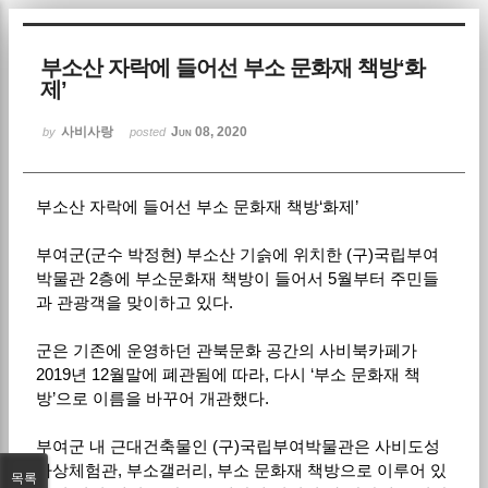
Sketchbook5, 스케치북5
부소산 자락에 들어선 부소 문화재 책방‘화
제’
사비사랑
Jun 08, 2020
by
posted
부소산 자락에 들어선 부소 문화재 책방‘화제’
Sketchbook5, 스케치북5
부여군(군수 박정현) 부소산 기슭에 위치한 (구)국립부여
박물관 2층에 부소문화재 책방이 들어서 5월부터 주민들
과 관광객을 맞이하고 있다.
군은 기존에 운영하던 관북문화 공간의 사비북카페가
2019년 12월말에 폐관됨에 따라, 다시 ‘부소 문화재 책
방’으로 이름을 바꾸어 개관했다.
부여군 내 근대건축물인 (구)국립부여박물관은 사비도성
가상체험관, 부소갤러리, 부소 문화재 책방으로 이루어 있
목록