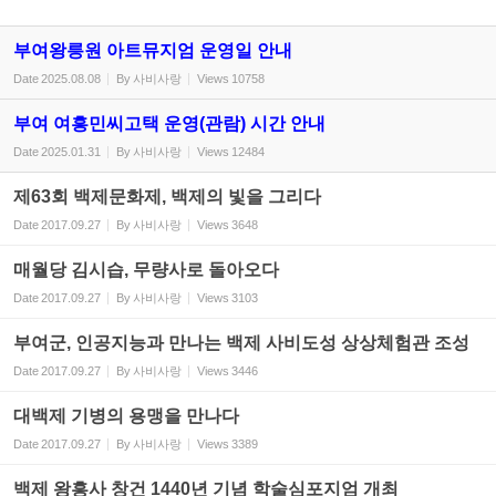
부여왕릉원 아트뮤지엄 운영일 안내
Date
2025.08.08
By
사비사랑
Views
10758
부여 여흥민씨고택 운영(관람) 시간 안내
Date
2025.01.31
By
사비사랑
Views
12484
제63회 백제문화제, 백제의 빛을 그리다
Date
2017.09.27
By
사비사랑
Views
3648
매월당 김시습, 무량사로 돌아오다
Date
2017.09.27
By
사비사랑
Views
3103
부여군, 인공지능과 만나는 백제 사비도성 상상체험관 조성
Date
2017.09.27
By
사비사랑
Views
3446
대백제 기병의 용맹을 만나다
Date
2017.09.27
By
사비사랑
Views
3389
백제 왕흥사 창건 1440년 기념 학술심포지엄 개최