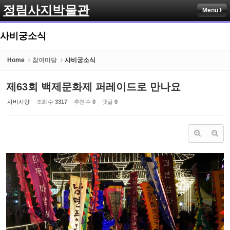
정림사지박물관
Menu
Sketchbook5, 스케치북5
사비궁소식
Home
참여마당
사비궁소식
제63회 백제문화제 퍼레이드로 만나요
Sketchbook5, 스케치북5
사비사랑
조회 수
3317
추천 수
0
댓글
0