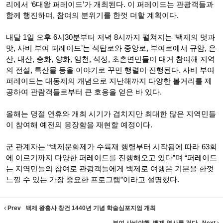
리에서 ‘6대왕 퍼레이드’가 개최된다. 이 퍼레이드는 관광객들과
함께 행진하며, 참여의 분위기를 한껏 더할 계획이다.
내달 1일 오후 6시30분부터 저녁 8시까지 펼쳐지는 ‘백제의 멋과
맛, 사비 부여 퍼레이드’는 석탑로와 중앙로, 부여로에서 규암, 은
산, 내산, 충화, 양화, 임천, 석성, 초촌면민들이 대거 참여해 지역
의 전설, 특산물 등을 이야기로 꾸민 행렬이 진행된다. 사비 부여
퍼레이드는 대동제의 개념으로 지난해까지 다양한 볼거리를 제
공하여 관람객들로부터 큰 호응을 얻은 바 있다.
올해는 명절 연휴와 개최 시기가 겹치지만 최대한 많은 지역민들
이 참여해 예전의 웅장함을 재현할 예정이다.
군 관계자는 “백제문화제가 수륙재 행렬부터 시작됨에 따라 63회
에 이르기까지 다양한 퍼레이드를 진행해오고 있다”며 “퍼레이드
는 지역민들의 참여로 관광객들에게 백제로 여행온 기분을 한껏
느낄 수 있는 가장 중요한 프로그램”이라고 설명했다.
Prev
백제 왕흥사 창건 1440년 기념 학술심포지엄 개최
부여 사비야행, 백제 역사를 걷다
Next