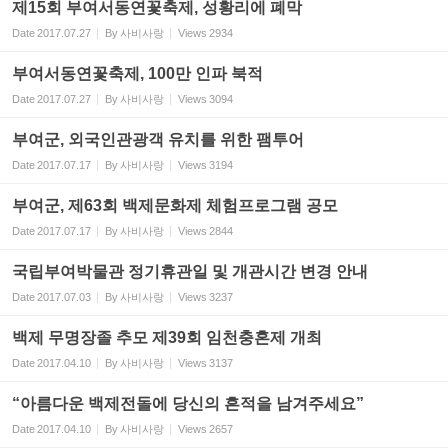
제15회 부여서동연꽃축제, 성황리에 폐막
Date
2017.07.27
By
사비사랑
Views
2934
부여서동연꽃축제, 100만 인파 북적
Date
2017.07.27
By
사비사랑
Views
3094
부여군, 외국인관광객 유치를 위한 팸투어
Date
2017.07.17
By
사비사랑
Views
3194
부여군, 제63회 백제문화제 체험프로그램 공모
Date
2017.07.17
By
사비사랑
Views
2844
국립부여박물관 정기휴관일 및 개관시간 변경 안내
Date
2017.07.03
By
사비사랑
Views
3237
백제 무명장졸 추모 제39회 임천충혼제 개최
Date
2017.04.10
By
사비사랑
Views
3137
“아름다운 백제전돌에 당신의 흔적을 남겨주세요”
Date
2017.04.10
By
사비사랑
Views
2657