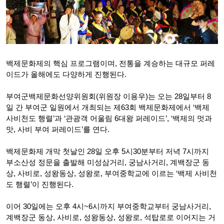
백제문화제의 핵심 프로그램이며, 전통을 계승하는 대규모 퍼레
이드가 올해에도 다양하게 진행된다.
부여군백제문화선양위원회(위원장 이용우)는 오는 28일부터 8
일 간 부여군 일원에서 개최되는 제63회 백제문화제에서 ‘백제
사비천도 행렬’과 ‘관광객 어울림 6대왕 퍼레이드’, ‘백제의 멋과
맛, 사비 부여 퍼레이드’를 연다.
백제문화제 개막 첫날인 28일 오후 5시30분부터 저녁 7시까지
부소산성 정문을 출발해 미성삼거리, 궁남사거리, 계백장군 동
상, 사비로, 성왕동상, 성왕로, 부여중학교에 이르는 ‘백제 사비천
도 행렬’이 진행된다.
이어 30일에는 오후 4시~6시까지 부여중학교부터 궁남사거리,
계백장군 동상, 사비로, 성왕동상, 성왕로, 석탑로로 이어지는 거