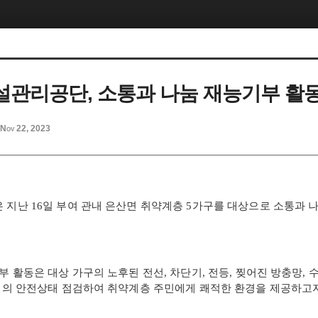
관리공단, 소통과 나눔 재능기부 활
Nov 22, 2023
은 지난
16
일 부여 관내 은산면 취약계층
5
가구를 대상으로 소통과 
부 활동은 대상 가구의 노후된 전선
,
차단기
,
전등
,
찢어진 방충망
,
수
거의 안전상태 점검하여 취약계층 주민에게 쾌적한 환경을 제공하고