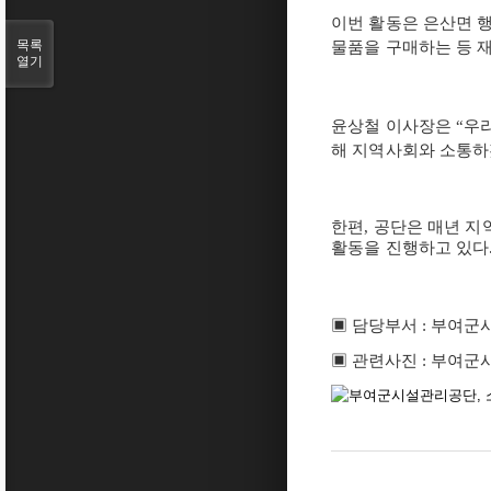
이번 활동은 은산면 
목록
물품을 구매하는 등 
열기
윤상철 이사장은
“
우
해 지역사회와 소통
한편
,
공단은 매년 지
활동을 진행하고 있다
▣
담당부서
:
부여군
▣
관련사진
:
부여군시