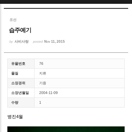
Sketchbook5, 스케치북5
조선
습주예기
사비사랑
Nov 11, 2015
by
posted
Sketchbook5, 스케치북5
유물번호
76
물질
지류
소장경위
기증
소장년월일
2004-11-09
수량
1
병진4월