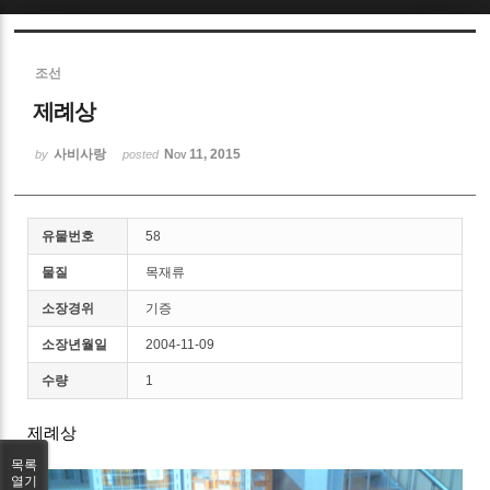
Sketchbook5, 스케치북5
조선
제례상
사비사랑
Nov 11, 2015
by
posted
Sketchbook5, 스케치북5
유물번호
58
물질
목재류
소장경위
기증
소장년월일
2004-11-09
수량
1
제례상
목록
열기