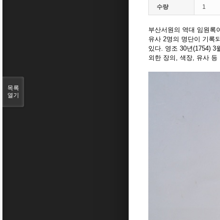
수량
1
부산서원의 역대 임원록이다.
유사 2명의 명단이 기록되어
있다. 영조 30년(1754
외한 장의, 색장, 유사 
목록
열기