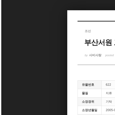
Sketchbook5, 스케치북5
조선
부산서원
Sketchbook5, 스케치북5
사비사랑
by
posted
유물번호
622
물질
지류
소장경위
기탁
소장년월일
2005-