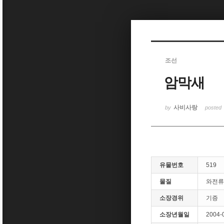
Sketchbook5, 스케치북5
조선
암막새
Sketchbook5, 스케치북5
사비사랑
by
posted
유물번호
519
물질
와전류
소장경위
기증
소장년월일
2004-