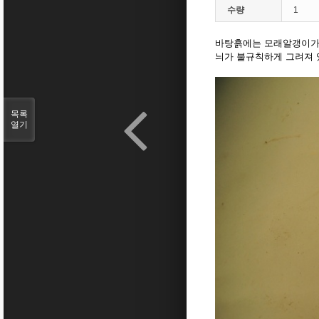
수량
1
바탕흙에는 모래알갱이가 
늬가 불규칙하게 그려져 
목록
열기