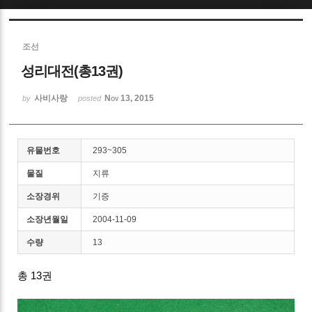
Sketchbook5, 스케치북5
조선
성리대전(총13권)
사비사랑
Nov 13, 2015
by
posted
Sketchbook5, 스케치북5
유물번호
293~305
물질
지류
소장경위
기증
소장년월일
2004-11-09
수량
13
총 13권