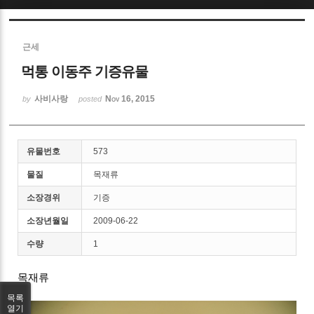
Sketchbook5, 스케치북5
근세
먹통 이동주 기증유물
사비사랑
Nov 16, 2015
by
posted
Sketchbook5, 스케치북5
유물번호
573
물질
목재류
소장경위
기증
소장년월일
2009-06-22
수량
1
목재류
목록
열기