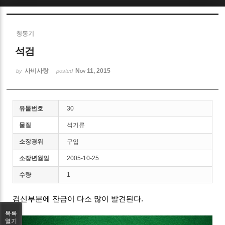
Sketchbook5, 스케치북5
청동기
석검
사비사랑
Nov 11, 2015
by
posted
Sketchbook5, 스케치북5
유물번호
30
물질
석기류
소장경위
구입
소장년월일
2005-10-25
수량
1
검신부분에 잔금이 다소 많이 발견된다.
목록
열기