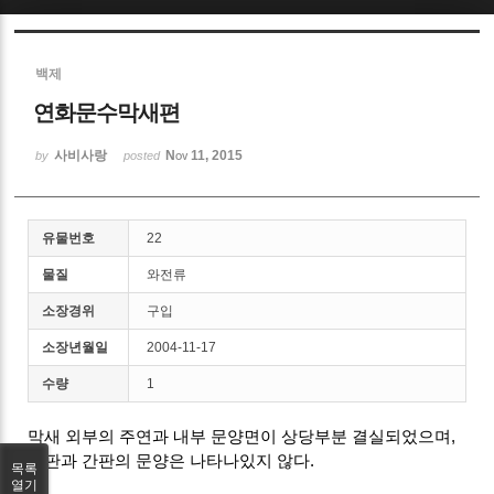
Sketchbook5, 스케치북5
백제
연화문수막새편
사비사랑
Nov 11, 2015
by
posted
Sketchbook5, 스케치북5
유물번호
22
물질
와전류
소장경위
구입
소장년월일
2004-11-17
수량
1
막새 외부의 주연과 내부 문양면이 상당부분 결실되었으며,
연판과 간판의 문양은 나타나있지 않다.
목록
열기