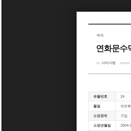
Sketchbook5, 스케치북5
백제
연화문수
Sketchbook5, 스케치북5
사비사랑
by
posted
유물번호
24
물질
와전류
소장경위
구입
소장년월일
2004-