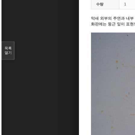
수량
1
막새 외부의 주연과 내부
화판에는 둥근 잎이 표현
목록
열기