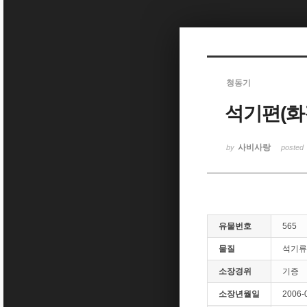
Sketchbook5, 스케치북5
청동기
석기편(화
Sketchbook5, 스케치북5
사비사랑
by
posted
유물번호
565
물질
석기류
소장경위
기증
소장년월일
2006-