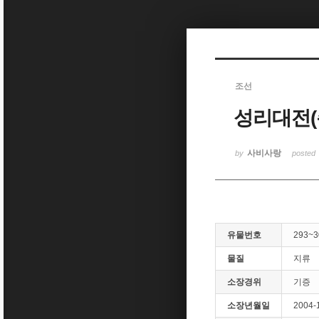
Sketchbook5, 스케치북5
조선
성리대전(
Sketchbook5, 스케치북5
사비사랑
by
posted
유물번호
293~3
물질
지류
소장경위
기증
소장년월일
2004-