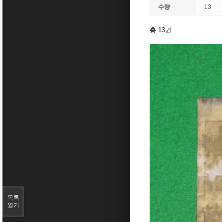
수량
13
총 13권
목록
열기