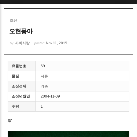
Sketchbook5, 스케치북5
조선
오현풍아
사비사랑
Nov 11, 2015
by
posted
Sketchbook5, 스케치북5
유물번호
69
물질
지류
소장경위
기증
소장년월일
2004-11-09
수량
1
單