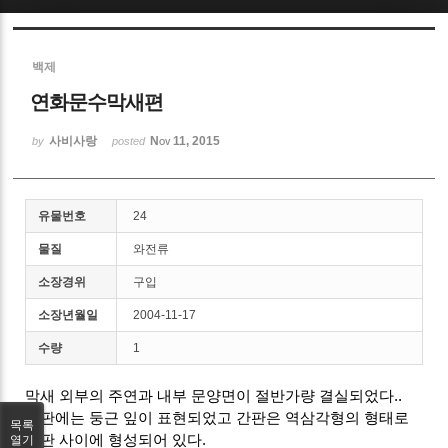
Sketchbook5, 스케치북5
백제
연화문수막새편
사비사랑
Nov 11, 2015
by
posted
Sketchbook5, 스케치북5
유물번호
24
물질
와전류
소장경위
구입
소장년월일
2004-11-17
수량
1
막새 외부의 주연과 내부 문양면이 절반가량 결실되었다..
화판에는 둥근 잎이 표현되었고 간판은 역삼각형의 형태로
목록
연판 사이에 형성되어 있다.
열기