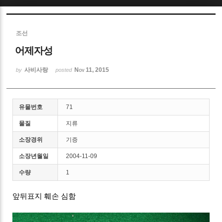
Sketchbook5, 스케치북5
조선
어제자성
사비사랑
Nov 11, 2015
by
posted
Sketchbook5, 스케치북5
유물번호
71
물질
지류
소장경위
기증
소장년월일
2004-11-09
수량
1
앞뒤표지 훼손 심함