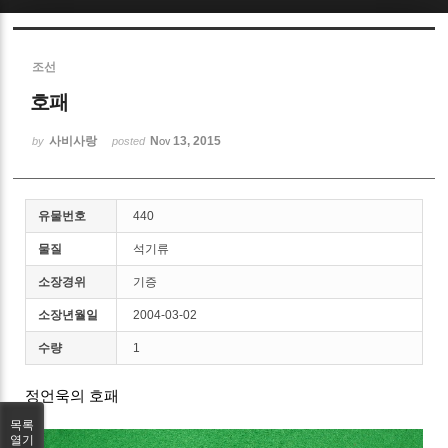
Sketchbook5, 스케치북5
조선
호패
사비사랑
Nov 13, 2015
by
posted
Sketchbook5, 스케치북5
유물번호
440
물질
석기류
소장경위
기증
소장년월일
2004-03-02
수량
1
정언욱의 호패
목록
열기