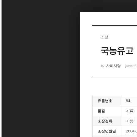
Sketchbook5, 스케치북5
조선
국농유고
Sketchbook5, 스케치북5
사비사랑
by
posted
유물번호
94
물질
지류
소장경위
기증
소장년월일
2004-