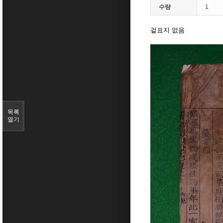
수량
1
겉표지 없음
목록
열기