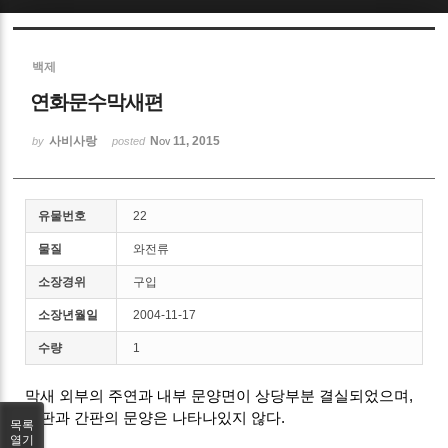
Sketchbook5, 스케치북5
백제
연화문수막새편
사비사랑
Nov 11, 2015
by
posted
Sketchbook5, 스케치북5
유물번호
22
물질
와전류
소장경위
구입
소장년월일
2004-11-17
수량
1
막새 외부의 주연과 내부 문양면이 상당부분 결실되었으며,
연판과 간판의 문양은 나타나있지 않다.
목록
열기