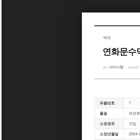
Sketchbook5, 스케치북5
백제
연화문수
Sketchbook5, 스케치북5
사비사랑
by
posted
유물번호
7
물질
와전류
소장경위
구입
소장년월일
2004-