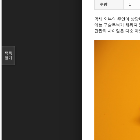
수량
1
막새 외부의 주연이 상당
에는 구슬무늬가 채워져 
간판의 사이잎은 다소 마
목록
열기