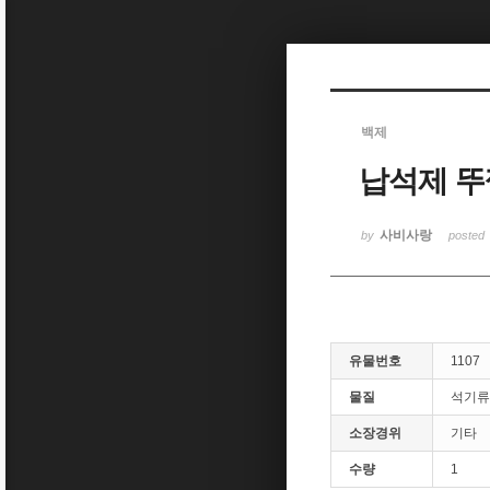
Sketchbook5, 스케치북5
백제
납석제 뚜
Sketchbook5, 스케치북5
사비사랑
by
posted
유물번호
1107
물질
석기류
소장경위
기타
수량
1