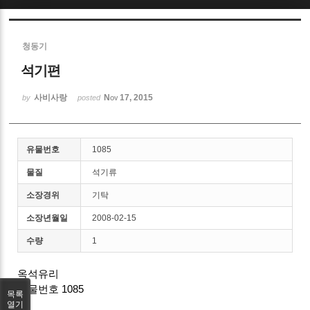
Sketchbook5, 스케치북5
청동기
석기편
사비사랑
Nov 17, 2015
by
posted
Sketchbook5, 스케치북5
유물번호
1085
물질
석기류
소장경위
기탁
소장년월일
2008-02-15
수량
1
옥석유리
유물번호 1085
목록
열기