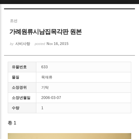
Sketchbook5, 스케치북5
조선
가례원류시남집목각판 원본
사비사랑
Nov 16, 2015
by
posted
Sketchbook5, 스케치북5
유물번호
633
물질
목재류
소장경위
기탁
소장년월일
2006-03-07
수량
1
卷 1