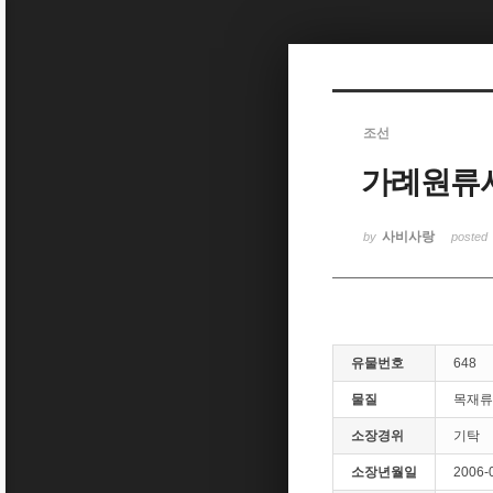
Sketchbook5, 스케치북5
조선
가례원류
Sketchbook5, 스케치북5
사비사랑
by
posted
유물번호
648
물질
목재류
소장경위
기탁
소장년월일
2006-