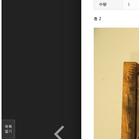
수량
1
卷 2
목록
열기