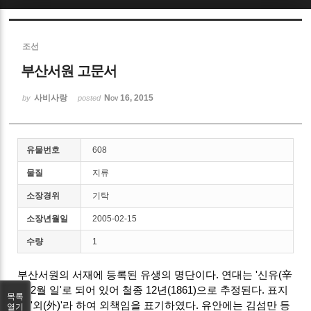
Sketchbook5, 스케치북5
조선
부산서원 고문서
사비사랑
Nov 16, 2015
by
posted
Sketchbook5, 스케치북5
유물번호
608
물질
지류
소장경위
기탁
소장년월일
2005-02-15
수량
1
부산서원의 서재에 등록된 유생의 명단이다. 연대는 '신유(辛
酉 2월 일'로 되어 있어 철종 12년(1861)으로 추정된다. 표지
목록
에 '외(外)'라 하여 외책임을 표기하였다. 유안에는 김섬만 등
열기