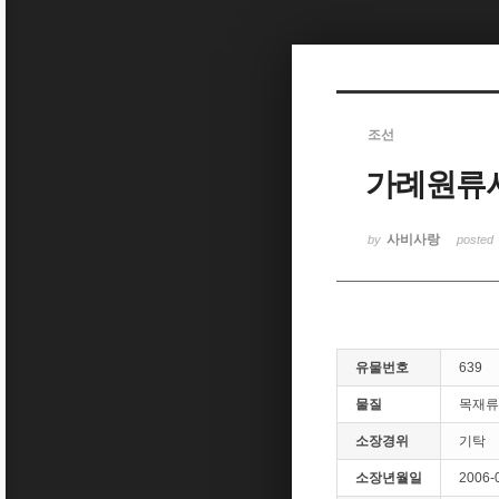
Sketchbook5, 스케치북5
조선
가례원류
Sketchbook5, 스케치북5
사비사랑
by
posted
유물번호
639
물질
목재류
소장경위
기탁
소장년월일
2006-